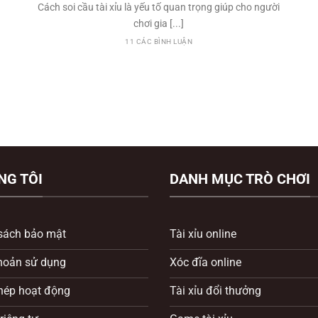
Cách soi cầu tài xỉu là yếu tố quan trọng giúp cho người
chơi gia [...]
11 CÁC BÌNH LUẬN
NG TÔI
DANH MỤC TRÒ CHƠI
sách bảo mật
Tài xỉu online
hoản sử dụng
Xóc đĩa online
hép hoạt động
Tài xỉu đổi thưởng