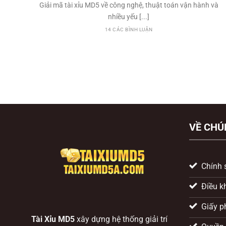
iều
Giải mã tài xỉu MD5 về công nghệ, thuật toán vận hành và
nhiều yếu [...]
14 CÁC BÌNH LUẬN
VỀ CHÚ
Chính 
Điều k
Giấy p
Tài Xỉu MD5
xây dựng hệ thống giải trí