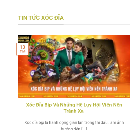
TIN TỨC XÓC ĐĨA
13
Th4
Xóc Đĩa Bịp Và Những Hệ Lụy Hội Viên Nên
Tránh Xa
Xóc đĩa bịp là hành động gian lận trong thi đấu, làm ảnh
hưởng đến [...]