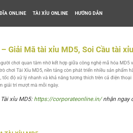
ĐĨA ONLINE
TÀI XỈU ONLINE
HƯỚNG DẪN
– Giải Mã tài xỉu MD5, Soi Cầu tài x
người chơi quan tâm nhờ kết hợp giữa công nghệ mã hóa MD5 v
trò chơi Tài Xỉu MD5, nền tảng còn phát triển nhiều sản phẩm hấ
 tốc độ xử lý nhanh và khả năng tương thích trên cả điện thoại
m giải trí mượt mà mỗi ngày.
 Tài xỉu MD5:
https://corporateonline.in/
nhận ngay c